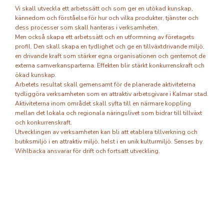
Vi skall utveckla ett arbetssätt och som ger en utökad kunskap,
kännedom och förståelse för hur och vilka produkter, tjänster och
dess processer som skall hanteras i verksamheten.
Men också skapa ett arbetssätt och en utformning av företagets
profil. Den skall skapa en tydlighet och ge en tillväxtdrivande miljö,
en drivande kraft som stärker egna organisationen och gentemot de
externa samverkansparterna. Effekten blir stärkt konkurrenskraft och
ökad kunskap.
Arbetets resultat skall gemensamt för de planerade aktiviteterna
tydliggöra verksamheten som en attraktiv arbetsgivare i Kalmar stad.
Aktiviteterna inom området skall syfta till en närmare koppling
mellan det lokala och regionala näringslivet som bidrar till tillväxt
och konkurrenskraft.
Utvecklingen av verksamheten kan bli att etablera tillverkning och
butiksmiljö i en attraktiv miljö, helst i en unik kulturmiljö. Senses by
Wihlbacka ansvarar för drift och fortsatt utveckling.