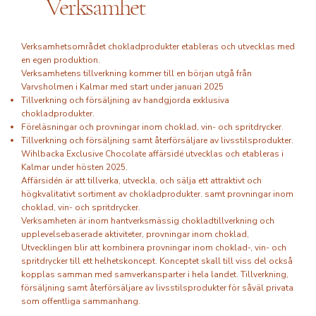
Verksamhet
Verksamhetsområdet chokladprodukter etableras och utvecklas med
en egen produktion.
Verksamhetens tillverkning kommer till en början utgå från
Varvsholmen i Kalmar med start under januari 2025
Tillverkning och försäljning av handgjorda exklusiva
chokladprodukter.
Föreläsningar och provningar inom choklad, vin- och spritdrycker.
Tillverkning och försäljning samt återförsäljare av livsstilsprodukter.
Wihlbacka Exclusive Chocolate affärsidé utvecklas och etableras i
Kalmar under hösten 2025.
Affärsidén är att tillverka, utveckla, och sälja ett attraktivt och
högkvalitativt sortiment av chokladprodukter. samt provningar inom
choklad, vin- och spritdrycker.
Verksamheten är inom hantverksmässig chokladtillverkning och
upplevelsebaserade aktiviteter, provningar inom choklad,
Utvecklingen blir att kombinera provningar inom choklad-, vin- och
spritdrycker till ett helhetskoncept. Konceptet skall till viss del också
kopplas samman med samverkansparter i hela landet. Tillverkning,
försäljning samt återförsäljare av livsstilsprodukter för såväl privata
som offentliga sammanhang.