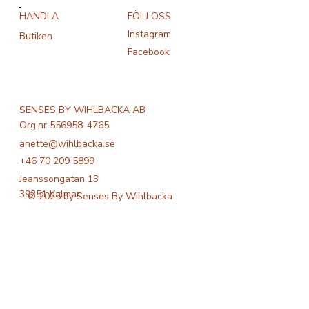
FÖLJ OSS
HANDLA
Instagram
Butiken
Facebook
SENSES BY WIHLBACKA AB
Org.nr 556958-4765
anette@wihlbacka.se
+46 70 209 5899
Jeanssongatan 13
39251 Kalmar
© 2025 by Senses By Wihlbacka