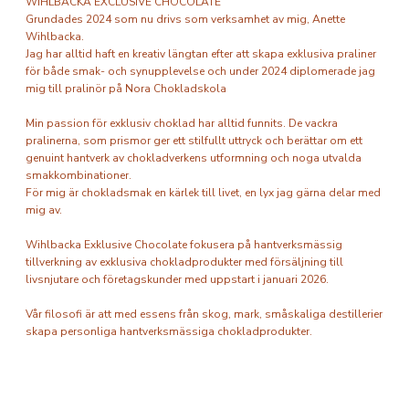
WIHLBACKA EXCLUSIVE CHOCOLATE
Grundades 2024 som nu drivs som verksamhet av mig, Anette
Wihlbacka.
Jag har alltid haft en kreativ längtan efter att skapa exklusiva praliner
för både smak- och synupplevelse och under 2024 diplomerade jag
mig till pralinör på Nora Chokladskola
Min passion för exklusiv choklad har alltid funnits. De vackra
pralinerna, som prismor ger ett stilfullt uttryck och berättar om ett
genuint hantverk av chokladverkens utformning och noga utvalda
smakkombinationer.
För mig är chokladsmak en kärlek till livet, en lyx jag gärna delar med
mig av.
Wihlbacka Exklusive Chocolate fokusera på hantverksmässig
tillverkning av exklusiva chokladprodukter med försäljning till
livsnjutare och företagskunder med uppstart i januari 2026.
Vår filosofi är att med essens från skog, mark, småskaliga destillerier
skapa personliga hantverksmässiga chokladprodukter.