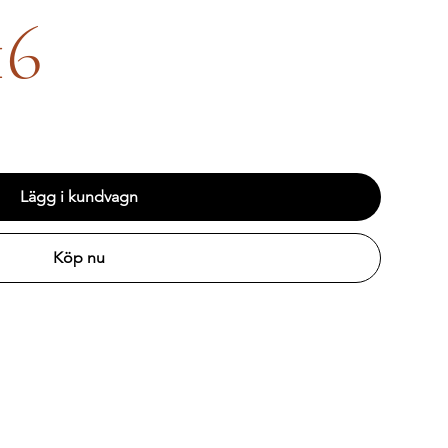
16
Lägg i kundvagn
Köp nu